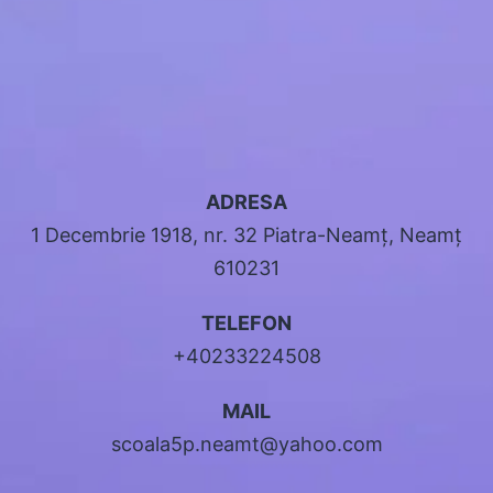
ADRESA
1 Decembrie 1918, nr. 32 Piatra-Neamț, Neamț
610231
TELEFON
+40233224508
MAIL
scoala5p.neamt@yahoo.com