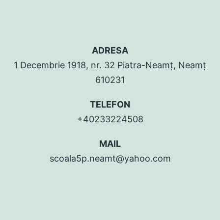
ADRESA
1 Decembrie 1918, nr. 32 Piatra-Neamț, Neamț
610231
TELEFON
+40233224508
MAIL
scoala5p.neamt@yahoo.com