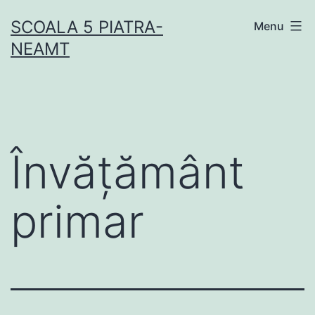
Skip
SCOALA 5 PIATRA-
Menu
to
NEAMT
content
Învățământ
primar