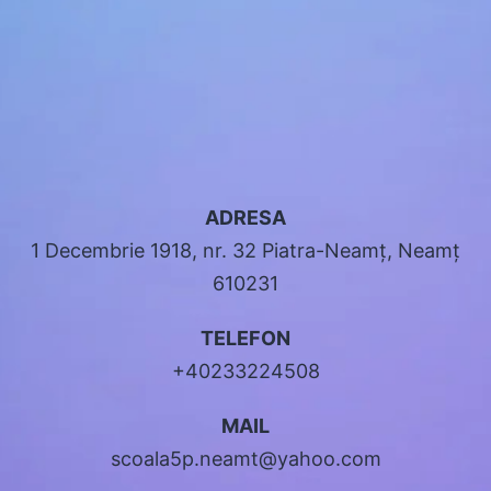
ADRESA
1 Decembrie 1918, nr. 32 Piatra-Neamț, Neamț
610231
TELEFON
+40233224508
MAIL
scoala5p.neamt@yahoo.com