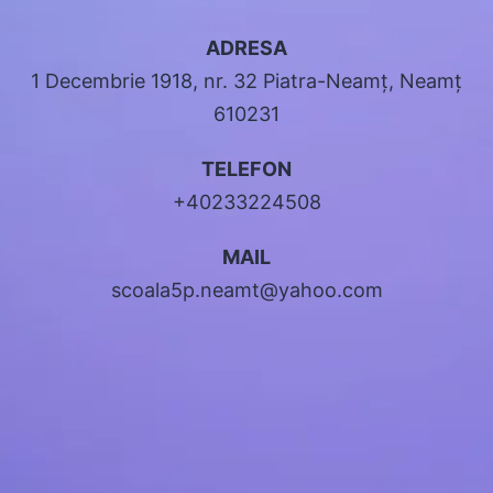
ADRESA
1 Decembrie 1918, nr. 32 Piatra-Neamț, Neamț
610231
TELEFON
+40233224508
MAIL
scoala5p.neamt@yahoo.com