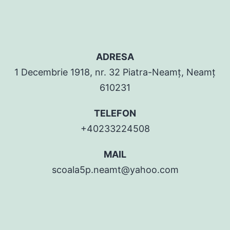
ADRESA
1 Decembrie 1918, nr. 32 Piatra-Neamț, Neamț
610231
TELEFON
+40233224508
MAIL
scoala5p.neamt@yahoo.com