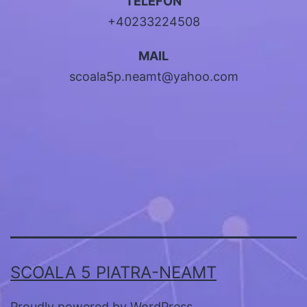
TELEFON
+40233224508
MAIL
scoala5p.neamt@yahoo.com
SCOALA 5 PIATRA-NEAMT
Proudly powered by
WordPress
.