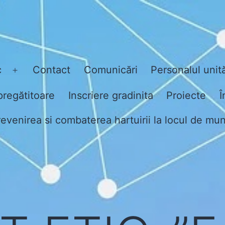
c
Contact
Comunicări
Personalul unită
Open
menu
pregătitoare
Inscriere gradinita
Proiecte
Î
evenirea si combaterea hartuirii la locul de mu