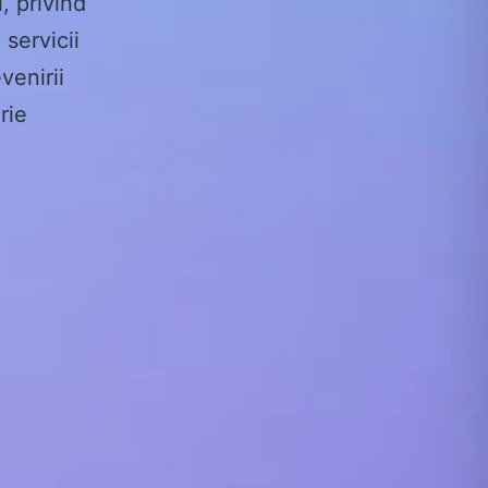
, privind
 servicii
venirii
rie