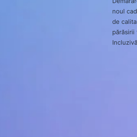
Demarare
noul cadr
de calit
părăsiri
Incluziv