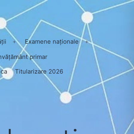
ții
Examene naționale
Open
Open
menu
menu
nvățământ primar
nca
Titularizare 2026