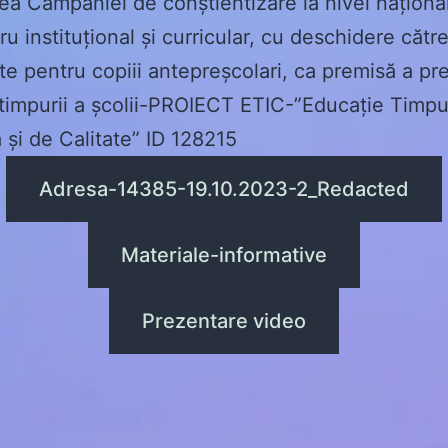
a Campaniei de conștientizare la nivel național
u instituțional și curricular, cu deschidere către
ate pentru copiii antepreșcolari, ca premisă a pre
i timpurii a școlii-PROIECT ETIC-”Educație Timpu
ă și de Calitate” ID 128215
Adresa-14385-19.10.2023-2_Redacted
Materiale-informative
Prezentare video