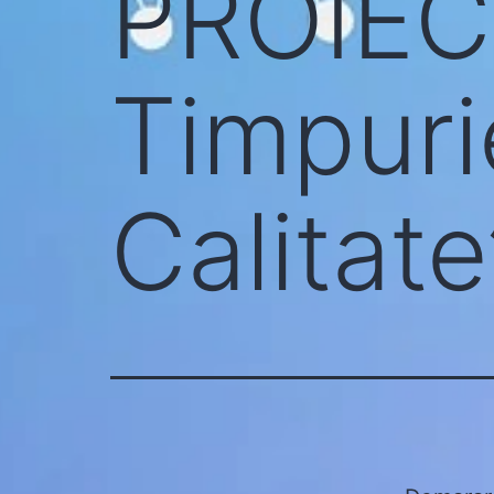
PROIEC
Timpurie
Calitat