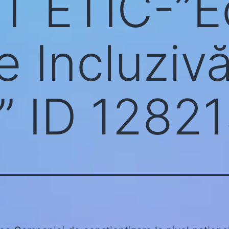
T ETIC-”E
 Incluzivă
e” ID 1282