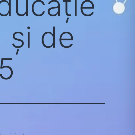
ducație
 și de
15