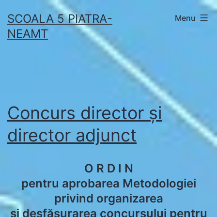
Skip
SCOALA 5 PIATRA-
Menu
to
NEAMT
content
Concurs director și
director adjunct
O R D I N
pentru aprobarea Metodologiei
privind organizarea
și desfășurarea concursului pentru