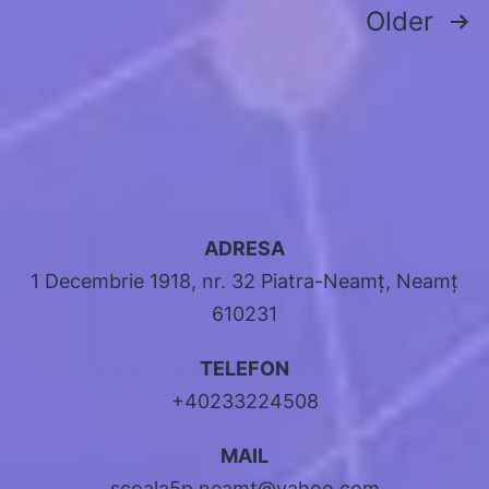
Posts
Older
pagination
ADRESA
1 Decembrie 1918, nr. 32 Piatra-Neamț, Neamț
610231
TELEFON
+40233224508
MAIL
scoala5p.neamt@yahoo.com